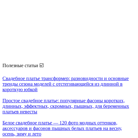
Полезные статьи ☑️
Свадебное платье трансформер: разновидности и основные
тренды сезона моделей с отстегивающейся из длинной в
короткую юбкой
Простое свадебное платье: популярные фасоны коротких,
длинных, эффектных, скромных, пышных, для беременных
платьев невесты
Белое свадебное платье — 120 фото модных оттенков,
аксессуаров и фасонов пышных белых платьев на весну,
осень, зиму и лето