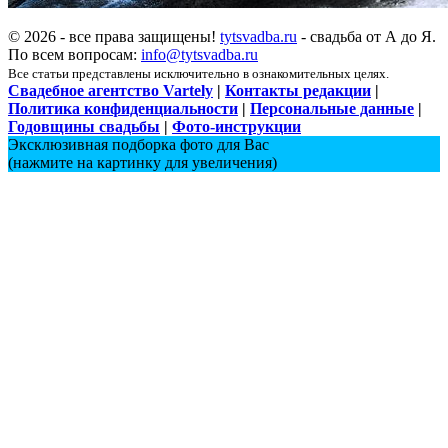
© 2026 - все права защищены!
tytsvadba.ru
- свадьба от А до Я.
По всем вопросам:
info@tytsvadba.ru
Все статьи представлены исключительно в ознакомительных целях.
Свадебное агентство Vartely
|
Контакты редакции
|
Политика конфиденциальности
|
Персональные данные
|
Годовщины свадьбы
|
Фото-инструкции
Эксклюзивная подборка фото для Вас
(нажмите на картинку для увеличения)