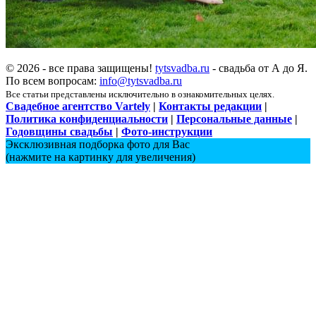
© 2026 - все права защищены!
tytsvadba.ru
- свадьба от А до Я.
По всем вопросам:
info@tytsvadba.ru
Все статьи представлены исключительно в ознакомительных целях.
Свадебное агентство Vartely
|
Контакты редакции
|
Политика конфиденциальности
|
Персональные данные
|
Годовщины свадьбы
|
Фото-инструкции
Эксклюзивная подборка фото для Вас
(нажмите на картинку для увеличения)