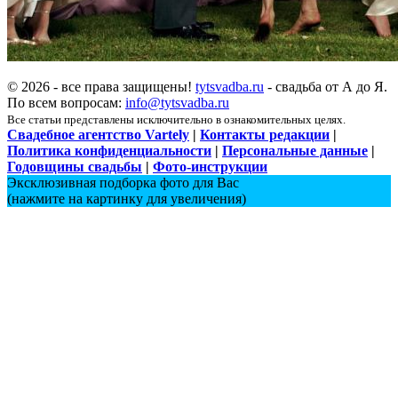
© 2026 - все права защищены!
tytsvadba.ru
- свадьба от А до Я.
По всем вопросам:
info@tytsvadba.ru
Все статьи представлены исключительно в ознакомительных целях.
Свадебное агентство Vartely
|
Контакты редакции
|
Политика конфиденциальности
|
Персональные данные
|
Годовщины свадьбы
|
Фото-инструкции
Эксклюзивная подборка фото для Вас
(нажмите на картинку для увеличения)