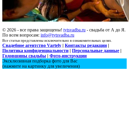
© 2026 - все права защищены!
tytsvadba.ru
- свадьба от А до Я.
По всем вопросам:
info@tytsvadba.ru
Все статьи представлены исключительно в ознакомительных целях.
Свадебное агентство Vartely
|
Контакты редакции
|
Политика конфиденциальности
|
Персональные данные
|
Годовщины свадьбы
|
Фото-инструкции
Эксклюзивная подборка фото для Вас
(нажмите на картинку для увеличения)