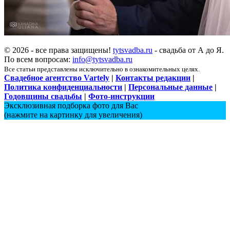
© 2026 - все права защищены!
tytsvadba.ru
- свадьба от А до Я.
По всем вопросам:
info@tytsvadba.ru
Все статьи представлены исключительно в ознакомительных целях.
Свадебное агентство Vartely
|
Контакты редакции
|
Политика конфиденциальности
|
Персональные данные
|
Годовщины свадьбы
|
Фото-инструкции
Эксклюзивная подборка фото для Вас
(нажмите на картинку для увеличения)