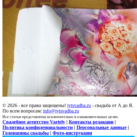
© 2026 - все права защищены!
tytsvadba.ru
- свадьба от А до Я.
По всем вопросам:
info@tytsvadba.ru
Все статьи представлены исключительно в ознакомительных целях.
Свадебное агентство Vartely
|
Контакты редакции
|
Политика конфиденциальности
|
Персональные данные
|
Годовщины свадьбы
|
Фото-инструкции