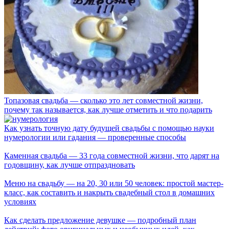
Топазовая свадьба — сколько это лет совместной жизни,
почему так называется, как лучше отметить и что подарить
Как узнать точную дату будущей свадьбы с помощью науки
нумерологии или гадания — проверенные способы
Каменная свадьба — 33 года совместной жизни, что дарят на
годовщину, как лучше отпраздновать
Меню на свадьбу — на 20, 30 или 50 человек: простой мастер-
класс, как составить и накрыть свадебный стол в домашних
условиях
Как сделать предложение девушке — подробный план