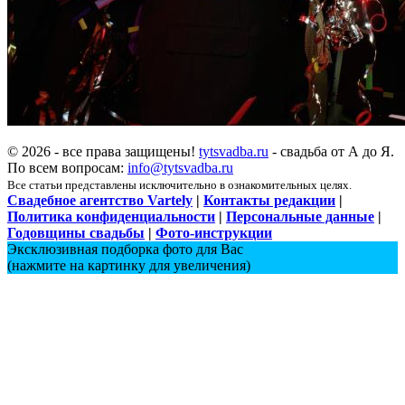
© 2026 - все права защищены!
tytsvadba.ru
- свадьба от А до Я.
По всем вопросам:
info@tytsvadba.ru
Все статьи представлены исключительно в ознакомительных целях.
Свадебное агентство Vartely
|
Контакты редакции
|
Политика конфиденциальности
|
Персональные данные
|
Годовщины свадьбы
|
Фото-инструкции
Эксклюзивная подборка фото для Вас
(нажмите на картинку для увеличения)