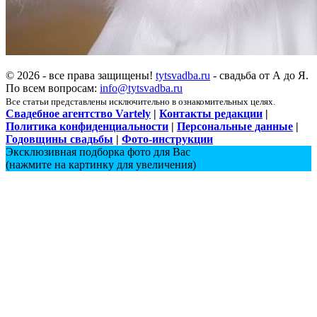
© 2026 - все права защищены!
tytsvadba.ru
- свадьба от А до Я.
По всем вопросам:
info@tytsvadba.ru
Все статьи представлены исключительно в ознакомительных целях.
Свадебное агентство Vartely
|
Контакты редакции
|
Политика конфиденциальности
|
Персональные данные
|
Годовщины свадьбы
|
Фото-инструкции
Эксклюзивная подборка фото для Вас
(нажмите на картинку для увеличения)