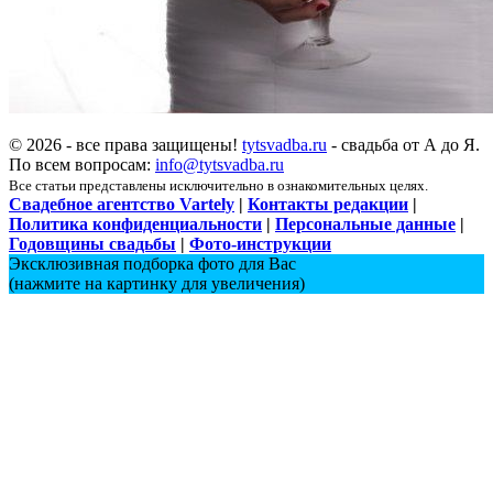
© 2026 - все права защищены!
tytsvadba.ru
- свадьба от А до Я.
По всем вопросам:
info@tytsvadba.ru
Все статьи представлены исключительно в ознакомительных целях.
Свадебное агентство Vartely
|
Контакты редакции
|
Политика конфиденциальности
|
Персональные данные
|
Годовщины свадьбы
|
Фото-инструкции
Эксклюзивная подборка фото для Вас
(нажмите на картинку для увеличения)