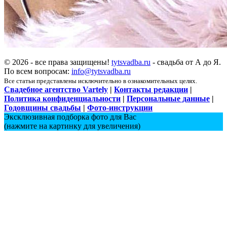
© 2026 - все права защищены!
tytsvadba.ru
- свадьба от А до Я.
По всем вопросам:
info@tytsvadba.ru
Все статьи представлены исключительно в ознакомительных целях.
Свадебное агентство Vartely
|
Контакты редакции
|
Политика конфиденциальности
|
Персональные данные
|
Годовщины свадьбы
|
Фото-инструкции
Эксклюзивная подборка фото для Вас
(нажмите на картинку для увеличения)