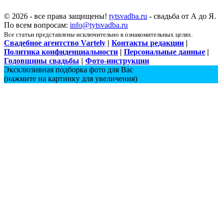
© 2026 - все права защищены!
tytsvadba.ru
- свадьба от А до Я.
По всем вопросам:
info@tytsvadba.ru
Все статьи представлены исключительно в ознакомительных целях.
Свадебное агентство Vartely
|
Контакты редакции
|
Политика конфиденциальности
|
Персональные данные
|
Годовщины свадьбы
|
Фото-инструкции
Эксклюзивная подборка фото для Вас
(нажмите на картинку для увеличения)