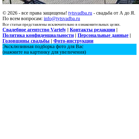
© 2026 - все права защищены!
tytsvadba.ru
- свадьба от А до Я.
По всем вопросам:
info@tytsvadba.ru
Все статьи представлены исключительно в ознакомительных целях.
Свадебное агентство Vartely
|
Контакты редакции
|
Политика конфиденциальности
|
Персональные данные
|
Годовщины свадьбы
|
Фото-инструкции
Эксклюзивная подборка фото для Вас
(нажмите на картинку для увеличения)