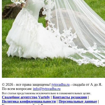
© 2026 - все права защищены!
tytsvadba.ru
- свадьба от А до Я.
По всем вопросам:
info@tytsvadba.ru
Все статьи представлены исключительно в ознакомительных целях.
Свадебное агентство Vartely
|
Контакты редакции
|
Политика конфиденциальности
|
Персональные данные
|