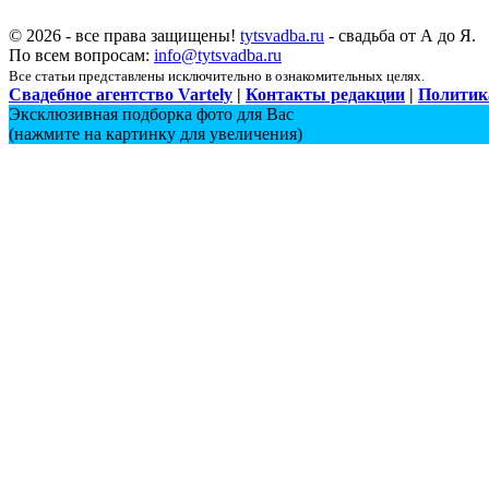
© 2026 - все права защищены!
tytsvadba.ru
- свадьба от А до Я.
По всем вопросам:
info@tytsvadba.ru
Все статьи представлены исключительно в ознакомительных целях.
Свадебное агентство Vartely
|
Контакты редакции
|
Политик
Эксклюзивная подборка фото для Вас
(нажмите на картинку для увеличения)