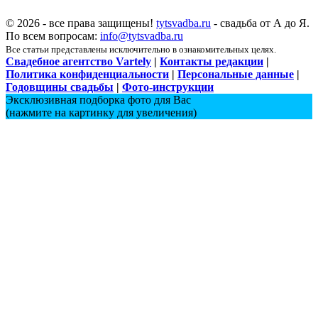
© 2026 - все права защищены!
tytsvadba.ru
- свадьба от А до Я.
По всем вопросам:
info@tytsvadba.ru
Все статьи представлены исключительно в ознакомительных целях.
Свадебное агентство Vartely
|
Контакты редакции
|
Политика конфиденциальности
|
Персональные данные
|
Годовщины свадьбы
|
Фото-инструкции
Эксклюзивная подборка фото для Вас
(нажмите на картинку для увеличения)