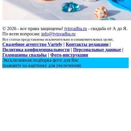
© 2026 - все права защищены!
tytsvadba.ru
- свадьба от А до Я.
По всем вопросам:
info@tytsvadba.ru
Все статьи представлены исключительно в ознакомительных целях.
Свадебное агентство Vartely
|
Контакты редакции
|
Политика конфиденциальности
|
Персональные данные
|
Годовщины свадьбы
|
Фото-инструкции
Эксклюзивная подборка фото для Вас
(нажмите на картинку для увеличения)