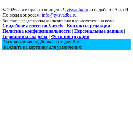
© 2026 - все права защищены!
tytsvadba.ru
- свадьба от А до Я.
По всем вопросам:
info@tytsvadba.ru
Все статьи представлены исключительно в ознакомительных целях.
Свадебное агентство Vartely
|
Контакты редакции
|
Политика конфиденциальности
|
Персональные данные
|
Годовщины свадьбы
|
Фото-инструкции
Эксклюзивная подборка фото для Вас
(нажмите на картинку для увеличения)