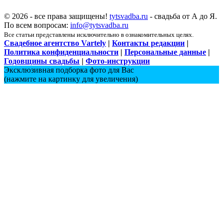
© 2026 - все права защищены!
tytsvadba.ru
- свадьба от А до Я.
По всем вопросам:
info@tytsvadba.ru
Все статьи представлены исключительно в ознакомительных целях.
Свадебное агентство Vartely
|
Контакты редакции
|
Политика конфиденциальности
|
Персональные данные
|
Годовщины свадьбы
|
Фото-инструкции
Эксклюзивная подборка фото для Вас
(нажмите на картинку для увеличения)