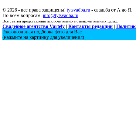
© 2026 - все права защищены!
tytsvadba.ru
- свадьба от А до Я.
По всем вопросам:
info@tytsvadba.ru
Все статьи представлены исключительно в ознакомительных целях.
Свадебное агентство Vartely
|
Контакты редакции
|
Политик
Эксклюзивная подборка фото для Вас
(нажмите на картинку для увеличения)