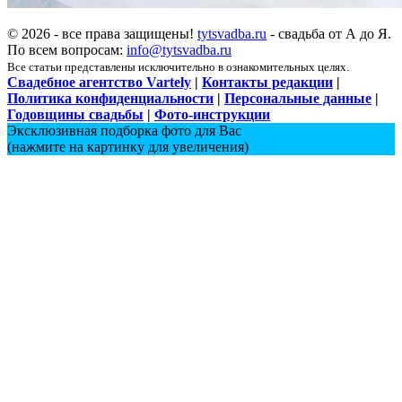
© 2026 - все права защищены!
tytsvadba.ru
- свадьба от А до Я.
По всем вопросам:
info@tytsvadba.ru
Все статьи представлены исключительно в ознакомительных целях.
Свадебное агентство Vartely
|
Контакты редакции
|
Политика конфиденциальности
|
Персональные данные
|
Годовщины свадьбы
|
Фото-инструкции
Эксклюзивная подборка фото для Вас
(нажмите на картинку для увеличения)