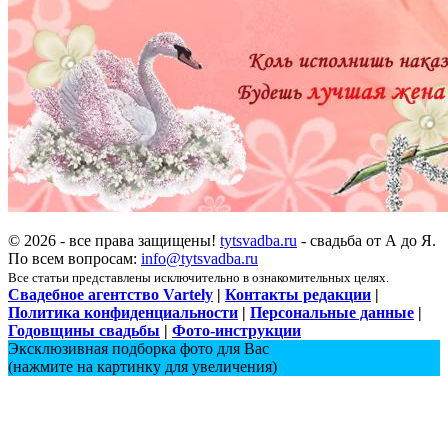
© 2026 - все права защищены!
tytsvadba.ru
- свадьба от А до Я.
По всем вопросам:
info@tytsvadba.ru
Все статьи представлены исключительно в ознакомительных целях.
Свадебное агентство Vartely
|
Контакты редакции
|
Политика конфиденциальности
|
Персональные данные
|
Годовщины свадьбы
|
Фото-инструкции
Эксклюзивная подборка фото для Вас
(нажмите на картинку для увеличения)