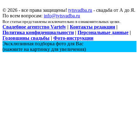
© 2026 - все права защищены!
tytsvadba.ru
- свадьба от А до Я.
По всем вопросам:
info@tytsvadba.ru
Все статьи представлены исключительно в ознакомительных целях.
Свадебное агентство Vartely
|
Контакты редакции
|
Политика конфиденциальности
|
Персональные данные
|
Годовщины свадьбы
|
Фото-инструкции
Эксклюзивная подборка фото для Вас
(нажмите на картинку для увеличения)