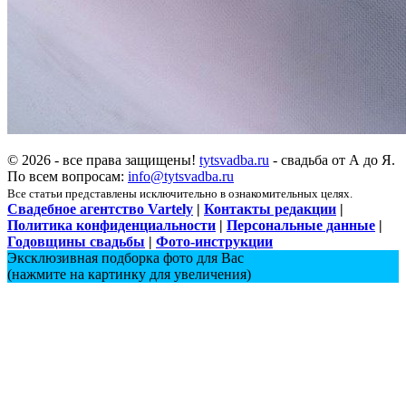
© 2026 - все права защищены!
tytsvadba.ru
- свадьба от А до Я.
По всем вопросам:
info@tytsvadba.ru
Все статьи представлены исключительно в ознакомительных целях.
Свадебное агентство Vartely
|
Контакты редакции
|
Политика конфиденциальности
|
Персональные данные
|
Годовщины свадьбы
|
Фото-инструкции
Эксклюзивная подборка фото для Вас
(нажмите на картинку для увеличения)