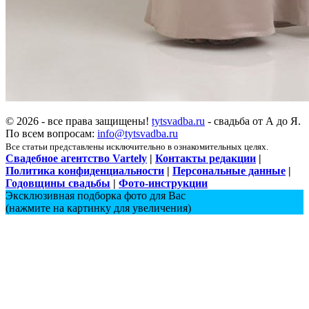
© 2026 - все права защищены!
tytsvadba.ru
- свадьба от А до Я.
По всем вопросам:
info@tytsvadba.ru
Все статьи представлены исключительно в ознакомительных целях.
Свадебное агентство Vartely
|
Контакты редакции
|
Политика конфиденциальности
|
Персональные данные
|
Годовщины свадьбы
|
Фото-инструкции
Эксклюзивная подборка фото для Вас
(нажмите на картинку для увеличения)