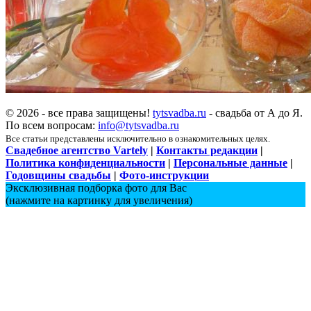
© 2026 - все права защищены!
tytsvadba.ru
- свадьба от А до Я.
По всем вопросам:
info@tytsvadba.ru
Все статьи представлены исключительно в ознакомительных целях.
Свадебное агентство Vartely
|
Контакты редакции
|
Политика конфиденциальности
|
Персональные данные
|
Годовщины свадьбы
|
Фото-инструкции
Эксклюзивная подборка фото для Вас
(нажмите на картинку для увеличения)