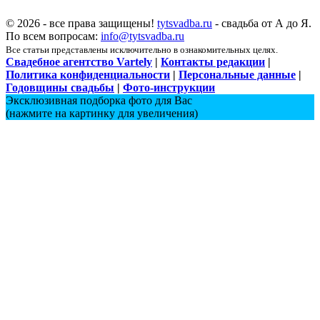
© 2026 - все права защищены!
tytsvadba.ru
- свадьба от А до Я.
По всем вопросам:
info@tytsvadba.ru
Все статьи представлены исключительно в ознакомительных целях.
Свадебное агентство Vartely
|
Контакты редакции
|
Политика конфиденциальности
|
Персональные данные
|
Годовщины свадьбы
|
Фото-инструкции
Эксклюзивная подборка фото для Вас
(нажмите на картинку для увеличения)