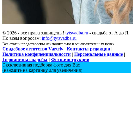
© 2026 - все права защищены!
tytsvadba.ru
- свадьба от А до Я.
По всем вопросам:
info@tytsvadba.ru
Все статьи представлены исключительно в ознакомительных целях.
Свадебное агентство Vartely
|
Контакты редакции
|
Политика конфиденциальности
|
Персональные данные
|
Годовщины свадьбы
|
Фото-инструкции
Эксклюзивная подборка фото для Вас
(нажмите на картинку для увеличения)