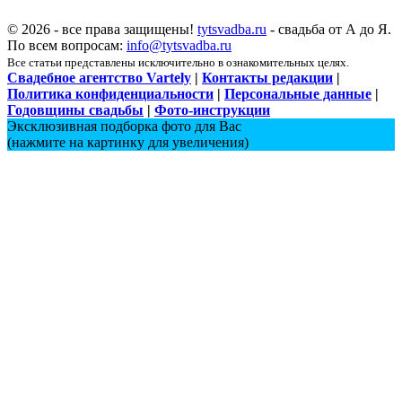
© 2026 - все права защищены!
tytsvadba.ru
- свадьба от А до Я.
По всем вопросам:
info@tytsvadba.ru
Все статьи представлены исключительно в ознакомительных целях.
Свадебное агентство Vartely
|
Контакты редакции
|
Политика конфиденциальности
|
Персональные данные
|
Годовщины свадьбы
|
Фото-инструкции
Эксклюзивная подборка фото для Вас
(нажмите на картинку для увеличения)