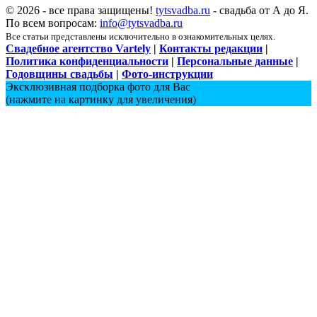
© 2026 - все права защищены!
tytsvadba.ru
- свадьба от А до Я.
По всем вопросам:
info@tytsvadba.ru
Все статьи представлены исключительно в ознакомительных целях.
Свадебное агентство Vartely
|
Контакты редакции
|
Политика конфиденциальности
|
Персональные данные
|
Годовщины свадьбы
|
Фото-инструкции
Эксклюзивная подборка фото для Вас
(нажмите на картинку для увеличения)